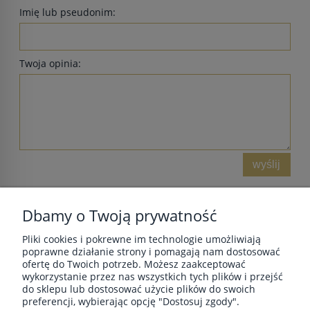
Imię lub pseudonim:
Twoja opinia:
wyślij
Dbamy o Twoją prywatność
Pliki cookies i pokrewne im technologie umożliwiają
POMOC
poprawne działanie strony i pomagają nam dostosować
ofertę do Twoich potrzeb. Możesz zaakceptować
wykorzystanie przez nas wszystkich tych plików i przejść
do sklepu lub dostosować użycie plików do swoich
MOJE KONTO
preferencji, wybierając opcję "Dostosuj zgody".