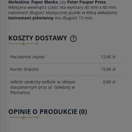
Moleskine
,
Paper Blanks
, czy
Peter Pauper Press
.
Wklejana wewnątrz część ma wymiary 40 mm x 40 mm,
natomiast długość elastycznej gumki w którą wkładamy
instrument piśmienny
ma długość 15 mm.
KOSZTY DOSTAWY
CENA NIE ZAWIERA EWENTUALNYCH KOSZTÓW
PŁATNOŚCI
Paczkomat Inpost
12,90 zł
Kurier
(Inpost)
15,90 zł
odbiór osobisty
(odbiór w sklepie
0,00 zł
stacjonarnym przy ul. Gołębiej w
Poznaniu)
OPINIE O PRODUKCIE (0)