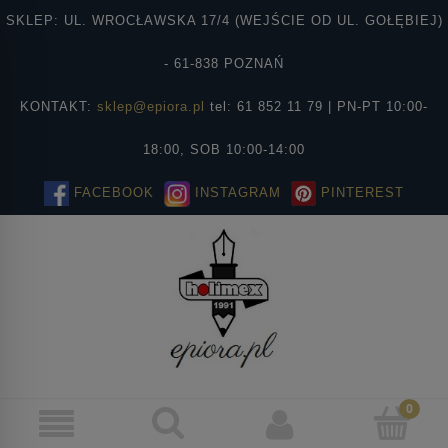
SKLEP: UL. WROCŁAWSKA 17/4 (WEJŚCIE OD UL. GOŁĘBIEJ)
- 61-838 POZNAŃ
KONTAKT:
sklep@epiora.pl
tel: 61 852 11 79 | PN-PT 10:00-
18:00, SOB 10:00-14:00
FACEBOOK
INSTAGRAM
PINTEREST