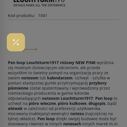
Kod produktu:
1041
OPIS
Pen loop Leuchtturm1917 różowy NEW PINK
wyróżnia
się modnym dziewczęcym odcieniem, ale przede
wszystkim to świetny pomysł na organizację pracy ze
swoim
notesem
lub
kalendarzem
. Uchwyt - szlufka w
postaci elastycznej gumki przytrzymującej
przybory
piśmienne
został opatentowany i wprowadzony przez
niemieckiego producenta w gamie kolorów
odpowiadających
notesom Leuchtturm1917
.
Pen loop
to
uchwyt na
pióro wieczne
,
pióro kulkowe
,
długopis
, bądź
ołówek
w zależności od preferencji użytkownika,
mocowany (naklejany) wewnątrz
notesu
(najczęściej na
tylnej okładce).
Pen loop
dzięki swojej budowie może być
stosowany również w innych
notesach
innych marek m.in.