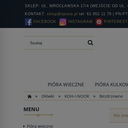
SKLEP: UL. WROCŁAWSKA 17/4 (WEJŚCIE OD UL. 
KONTAKT:
sklep@epiora.pl
tel: 61 852 11 79 | PN-P
FACEBOOK
INSTAGRAM
PINTEREST
PIÓRA WIECZNE
PIÓRA KULKO
»
»
»
Ołówki
KOH-I-NOOR
Bezdrzewne
MENU
Nie zna
Pióra wieczne