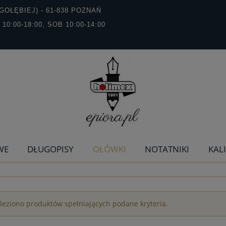
GOŁĘBIEJ) - 61-838 POZNAŃ
T 10:00-18:00, SOB 10:00-14:00
WE
DŁUGOPISY
OŁÓWKI
NOTATNIKI
KAL
leziono produktów spełniających podane kryteria.