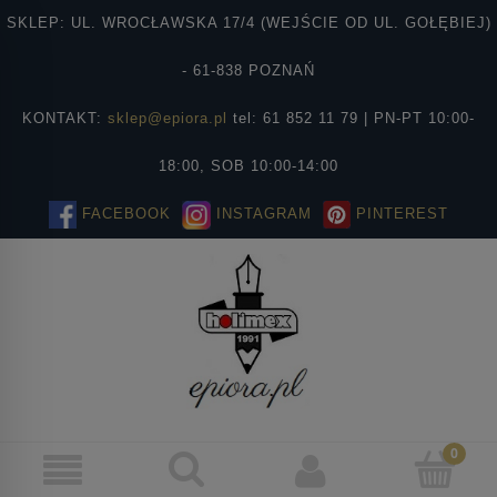
SKLEP: UL. WROCŁAWSKA 17/4 (WEJŚCIE OD UL. GOŁĘBIEJ)
- 61-838 POZNAŃ
KONTAKT:
sklep@epiora.pl
tel: 61 852 11 79 | PN-PT 10:00-
18:00, SOB 10:00-14:00
FACEBOOK
INSTAGRAM
PINTEREST