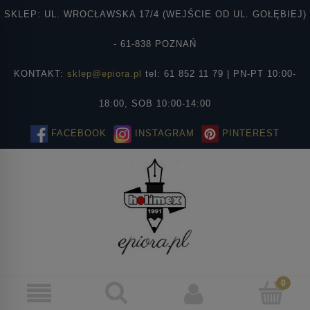
SKLEP: UL. WROCŁAWSKA 17/4 (WEJŚCIE OD UL. GOŁĘBIEJ)
- 61-838 POZNAŃ
KONTAKT:
sklep@epiora.pl
tel: 61 852 11 79 | PN-PT 10:00-
18:00, SOB 10:00-14:00
FACEBOOK
INSTAGRAM
PINTEREST