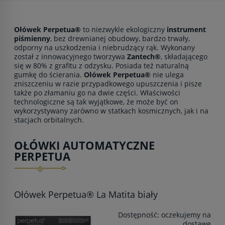
Ołówek Perpetua®
to niezwykle ekologiczny
instrument
piśmienny
, bez drewnianej obudowy, bardzo trwały,
odporny na uszkodzenia i niebrudzący rąk. Wykonany
został z innowacyjnego tworzywa
Zantech®
, składającego
się w 80% z grafitu z odzysku. Posiada też naturalną
gumkę do ścierania.
Ołówek Perpetua®
nie ulega
zniszczeniu w razie przypadkowego upuszczenia i pisze
także po złamaniu go na dwie części. Właściwości
technologiczne są tak wyjątkowe, że może być on
wykorzystywany zarówno w statkach kosmicznych, jak i na
stacjach orbitalnych.
OŁÓWKI AUTOMATYCZNE
PERPETUA
Ołówek Perpetua® La Matita biały
Dostępność:
oczekujemy na
dostawę