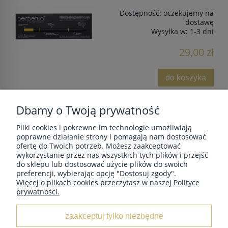
Dostępność:
oczekujemy na
dostawę
Wysyłka w:
1-3 dni
29,00 zł
do koszyka
Dbamy o Twoją prywatność
Pliki cookies i pokrewne im technologie umożliwiają
POMOC
poprawne działanie strony i pomagają nam dostosować
ofertę do Twoich potrzeb. Możesz zaakceptować
wykorzystanie przez nas wszystkich tych plików i przejść
do sklepu lub dostosować użycie plików do swoich
MOJE KONTO
preferencji, wybierając opcję "Dostosuj zgody".
Więcej o plikach cookies przeczytasz w naszej Polityce
prywatności.
PŁATNOŚCI I DOSTAWA
zaakceptuj tylko niezbędne