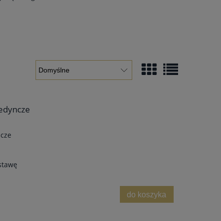
jedyncze
ncze
stawę
do koszyka