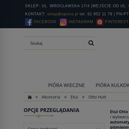
SKLEP: UL. WROCŁAWSKA 17/4 (WEJŚCIE OD UL. 
KONTAKT:
sklep@epiora.pl
tel: 61 852 11 79 | PN-P
FACEBOOK
INSTAGRAM
PINTEREST
PIÓRA WIECZNE
PIÓRA KULKO
»
»
»
Akcesoria
Etui
Otto Hutt
OPCJE PRZEGLĄDANIA
Etui Otto
i wytwar
automaty
piśmienn
Cena: (wybierz)