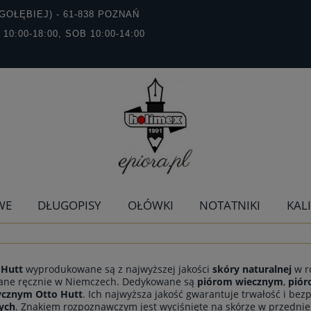
GOŁĘBIEJ) - 61-838 POZNAŃ
T 10:00-18:00, SOB 10:00-14:00
WE
DŁUGOPISY
OŁÓWKI
NOTATNIKI
KAL
 Hutt
wyprodukowane są z najwyższej jakości
skóry naturalnej
w r
zane ręcznie w Niemczech. Dedykowane są
piórom wiecznym
,
pió
cznym Otto Hutt
. Ich najwyższa jakość gwarantuje trwałość i b
ych
. Znakiem rozpoznawczym jest wyciśnięte na skórze w przedniej