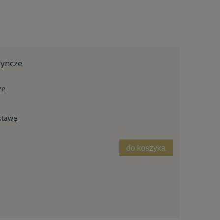
dyncze
ze
stawę
do koszyka