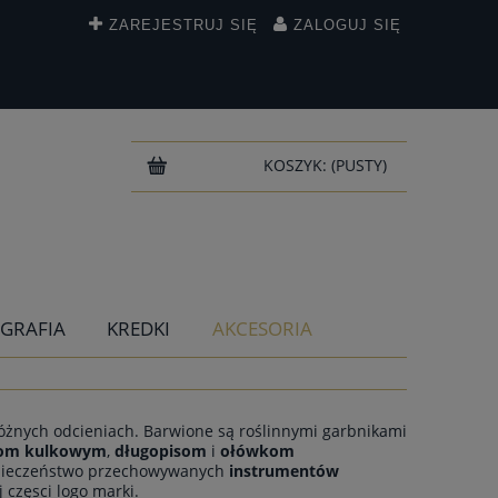
ZAREJESTRUJ SIĘ
ZALOGUJ SIĘ
KOSZYK:
(PUSTY)
IGRAFIA
KREDKI
AKCESORIA
óżnych odcieniach. Barwione są roślinnymi garbnikami
rom kulkowym
,
długopisom
i
ołówkom
ezpieczeństwo przechowywanych
instrumentów
 częsci logo marki.