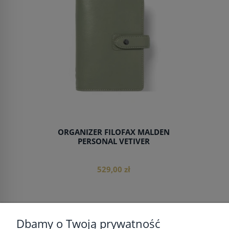
do koszyka
ORGANIZER FILOFAX MALDEN
PERSONAL VETIVER
529,00 zł
Dbamy o Twoją prywatność