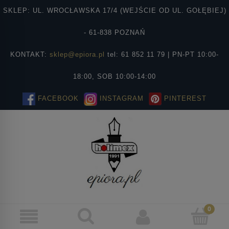
SKLEP: UL. WROCŁAWSKA 17/4 (WEJŚCIE OD UL. GOŁĘBIEJ)
- 61-838 POZNAŃ
KONTAKT:
sklep@epiora.pl
tel: 61 852 11 79 | PN-PT 10:00-
18:00, SOB 10:00-14:00
FACEBOOK
INSTAGRAM
PINTEREST