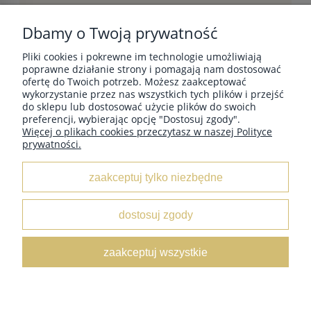
Dbamy o Twoją prywatność
Pliki cookies i pokrewne im technologie umożliwiają
POMOC
poprawne działanie strony i pomagają nam dostosować
ofertę do Twoich potrzeb. Możesz zaakceptować
wykorzystanie przez nas wszystkich tych plików i przejść
do sklepu lub dostosować użycie plików do swoich
MOJE KONTO
preferencji, wybierając opcję "Dostosuj zgody".
Więcej o plikach cookies przeczytasz w naszej Polityce
prywatności.
PŁATNOŚCI I DOSTAWA
zaakceptuj tylko niezbędne
INFORMACJE
dostosuj zgody
O NAS
zaakceptuj wszystkie
pokaż pełną wersję strony