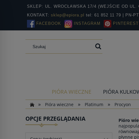
SKLEP: UL. WROCŁAWSKA 17/4 (WEJŚCIE OD UL. 
KONTAKT:
sklep@epiora.pl
tel: 61 852 11 79 | PN-P
FACEBOOK
INSTAGRAM
PINTEREST
PIÓRA WIECZNE
PIÓRA KULKO
»
»
»
Pióra wieczne
Platinum
Procyon
OPCJE PRZEGLĄDANIA
Pióro wi
najpopula
równowagę
płynne p
Cena: (wybierz)