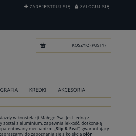
ZAREJESTRUJ SIĘ
ZALOGUJ SIĘ
KOSZYK:
(PUSTY)
IGRAFIA
KREDKI
AKCESORIA
iazdy w konstelacji Małego Psa. Jest jedną z
 został z aluminium, zapewnia lekkość, doskonałą
 opatentowany mechanizm
„Slip & Seal”
, gwarantujący
 Zapraszamy do zapoznania się z kolekcją
piór