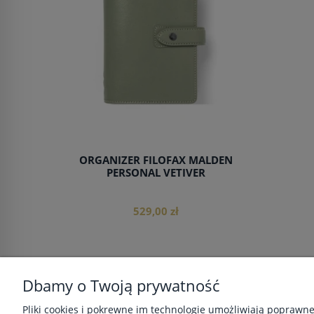
ORGANIZER FILOFAX MALDEN
PERSONAL VETIVER
529,00 zł
Dbamy o Twoją prywatność
do koszyka
POMOC
MOJE KONTO
Pliki cookies i pokrewne im technologie umożliwiają poprawn