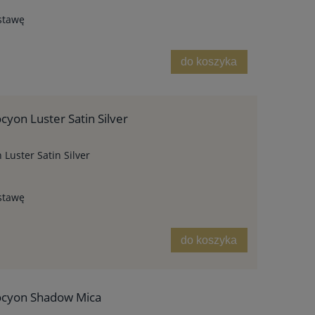
stawę
do koszyka
cyon Luster Satin Silver
Luster Satin Silver
stawę
do koszyka
rocyon Shadow Mica