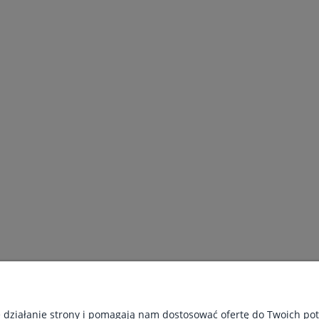
PŁATNOŚCI I DOSTAWA
INFORMACJE
e działanie strony i pomagają nam dostosować ofertę do Twoich p