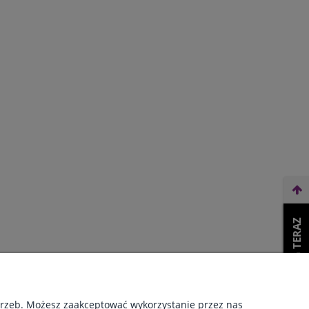
WEŹ LEASING TERAZ
O NAS
otrzeb. Możesz zaakceptować wykorzystanie przez nas