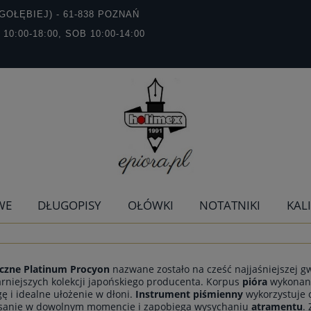
GOŁĘBIEJ) - 61-838 POZNAŃ
T 10:00-18:00, SOB 10:00-14:00
WE
DŁUGOPISY
OŁÓWKI
NOTATNIKI
KAL
eczne Platinum Procyon
nazwane zostało na cześć najjaśniejszej gw
rniejszych kolekcji japońskiego producenta. Korpus
pióra
wykonany
 i idealne ułożenie w dłoni.
Instrument piśmienny
wykorzystuje
isanie w dowolnym momencie i zapobiega wysychaniu
atramentu
.