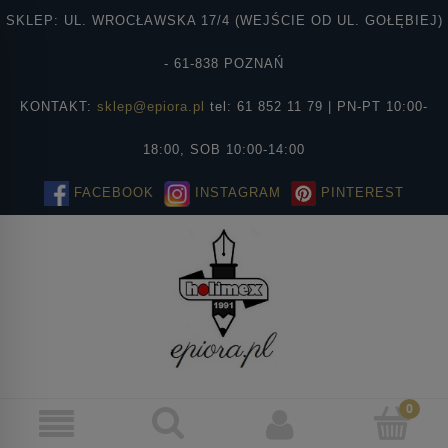
SKLEP: UL. WROCŁAWSKA 17/4 (WEJŚCIE OD UL. GOŁĘBIEJ)
- 61-838 POZNAŃ
KONTAKT:
sklep@epiora.pl
tel: 61 852 11 79 | PN-PT 10:00-
18:00, SOB 10:00-14:00
FACEBOOK
INSTAGRAM
PINTEREST