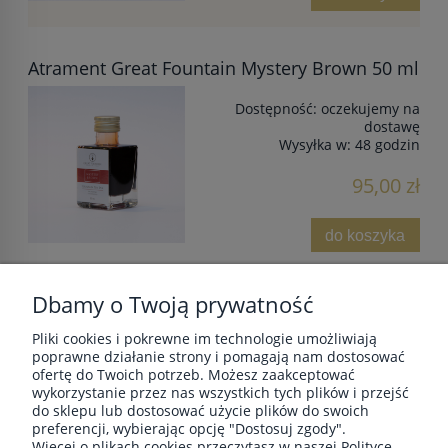
Atrament Great Fountain Mystery Brown 50 ml
Dostępność:
oczekujemy na
dostawę
Wysyłka w:
48 godzin
95,00 zł
do koszyka
Dbamy o Twoją prywatność
Pliki cookies i pokrewne im technologie umożliwiają
POMOC
poprawne działanie strony i pomagają nam dostosować
ofertę do Twoich potrzeb. Możesz zaakceptować
wykorzystanie przez nas wszystkich tych plików i przejść
do sklepu lub dostosować użycie plików do swoich
MOJE KONTO
preferencji, wybierając opcję "Dostosuj zgody".
Więcej o plikach cookies przeczytasz w naszej Polityce