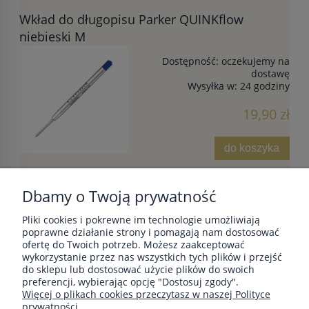
Wkład do długopisu Parker QUINKflow
niebieski M
Dostępność:
oczekujemy na
dostawę
Wysyłka w:
24 godziny
19,90 zł
do koszyka
Dbamy o Twoją prywatność
Pliki cookies i pokrewne im technologie umożliwiają
POMOC
poprawne działanie strony i pomagają nam dostosować
ofertę do Twoich potrzeb. Możesz zaakceptować
wykorzystanie przez nas wszystkich tych plików i przejść
do sklepu lub dostosować użycie plików do swoich
MOJE KONTO
preferencji, wybierając opcję "Dostosuj zgody".
Więcej o plikach cookies przeczytasz w naszej Polityce
prywatności.