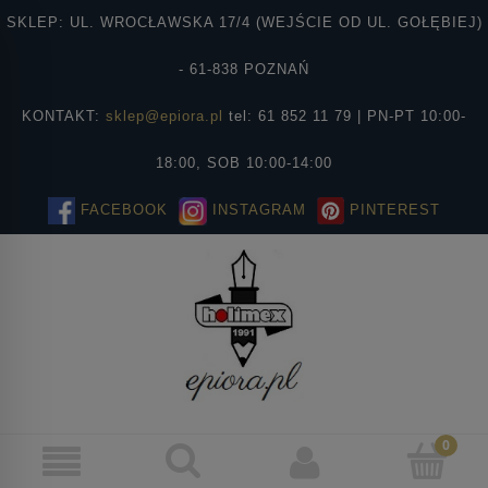
SKLEP: UL. WROCŁAWSKA 17/4 (WEJŚCIE OD UL. GOŁĘBIEJ)
- 61-838 POZNAŃ
KONTAKT:
sklep@epiora.pl
tel: 61 852 11 79 | PN-PT 10:00-
18:00, SOB 10:00-14:00
FACEBOOK
INSTAGRAM
PINTEREST