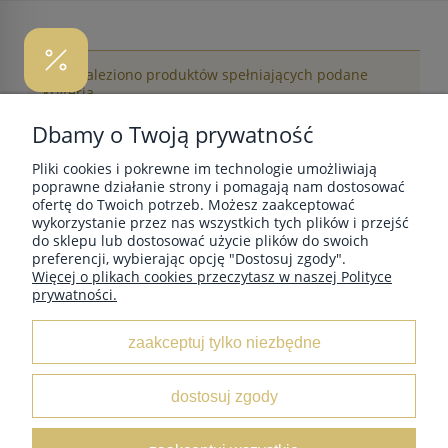
Nie znaleziono produktów spełniających podane
kryteria.
Dbamy o Twoją prywatność
Pliki cookies i pokrewne im technologie umożliwiają
POMOC
poprawne działanie strony i pomagają nam dostosować
ofertę do Twoich potrzeb. Możesz zaakceptować
wykorzystanie przez nas wszystkich tych plików i przejść
do sklepu lub dostosować użycie plików do swoich
MOJE KONTO
preferencji, wybierając opcję "Dostosuj zgody".
Więcej o plikach cookies przeczytasz w naszej Polityce
prywatności.
PŁATNOŚCI I DOSTAWA
zaakceptuj tylko niezbędne
INFORMACJE
dostosuj zgody