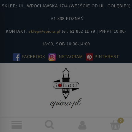
SKLEP: UL. WROCŁAWSKA 17/4 (WEJŚCIE OD UL. GOŁĘBIEJ)
- 61-838 POZNAŃ
KONTAKT:
sklep@epiora.pl
tel: 61 852 11 79 | PN-PT 10:00-
18:00, SOB 10:00-14:00
FACEBOOK
INSTAGRAM
PINTEREST