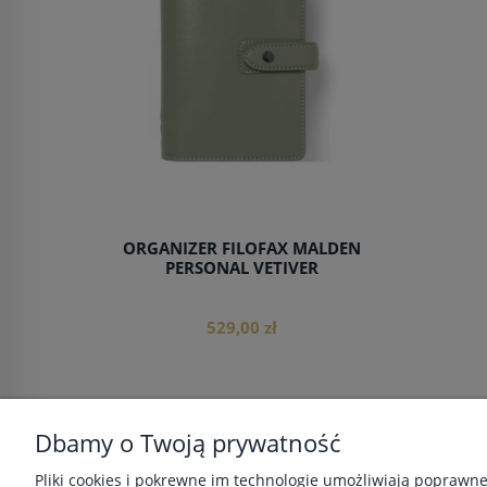
ORGANIZER FILOFAX MALDEN
PERSONAL VETIVER
529,00 zł
Dbamy o Twoją prywatność
do koszyka
POMOC
MOJE KONTO
Pliki cookies i pokrewne im technologie umożliwiają poprawn