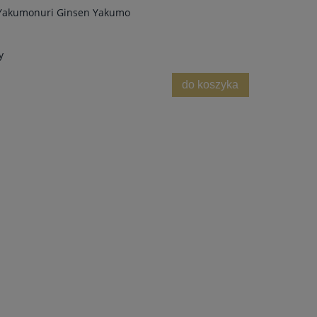
 Yakumonuri Ginsen Yakumo
y
do koszyka