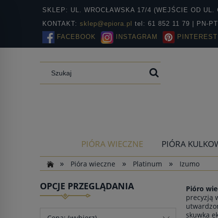
SKLEP: UL. WROCŁAWSKA 17/4 (WEJŚCIE OD UL. 
KONTAKT:
sklep@epiora.pl
tel: 61 852 11 79 | PN-P
FACEBOOK
INSTAGRAM
PINTEREST
PIÓRA WIECZNE
PIÓRA KULKO
»
»
»
Pióra wieczne
Platinum
Izumo
OPCJE PRZEGLĄDANIA
Pióro wi
precyzją 
utwardzon
skuwka e
Cena: (wybierz)