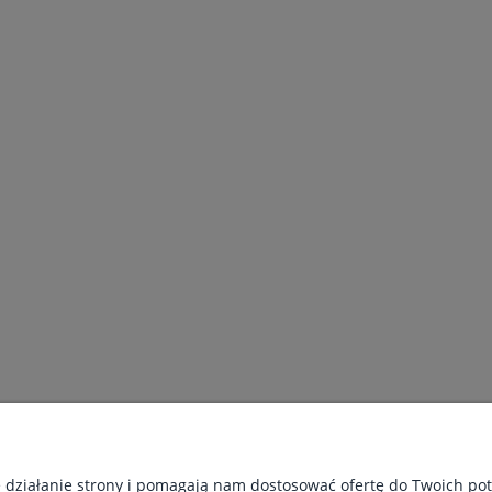
PŁATNOŚCI I DOSTAWA
INFORMACJE
e działanie strony i pomagają nam dostosować ofertę do Twoich p