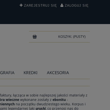
ZAREJESTRUJ SIĘ
ZALOGUJ SIĘ
KOSZYK:
(PUSTY)
IGRAFIA
KREDKI
AKCESORIA
ktury, łącząca w sobie najlepszej jakości materiały z
óra wieczne
wykonane zostały z
ebonitu
-
miennych
na początku dwudziestego wieku. Korpus i
wami legendarnej laki
urushi
, co przenosi nas do