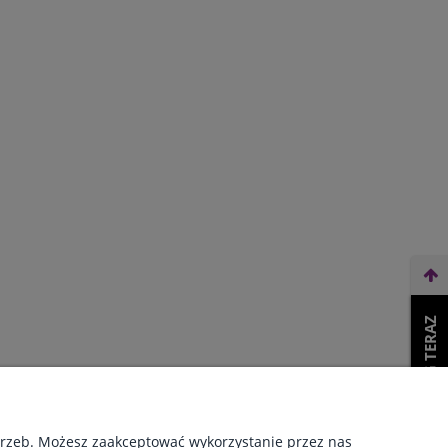
WEŹ LEASING TERAZ
O NAS
otrzeb. Możesz zaakceptować wykorzystanie przez nas