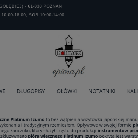
GOŁĘBIEJ) - 61-838 POZNAŃ
T 10:00-18:00, SOB 10:00-14:00
WE
DŁUGOPISY
OŁÓWKI
NOTATNIKI
KAL
eczne Platinum Izumo
to bez wątpienia wizytówka japońskiej manufa
wykonania i tradycyjnym rzemiosłem. Opływowe w swojej formie
pi
ego kauczuku, który służył często do produkcji
instrumentów piś
kskluzywnego
pióra wiecznego
Platinum Izumo
pokryta jest warst