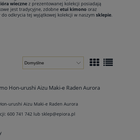
ióra wieczne
z prezentowanej kolekcji posiadają
tkowe jest tradycyjne, zdobne
etui kimono
oraz
 do odkrycia tej wyjątkowej kolekcji w naszym
sklepie
.
umo Hon-urushi Aizu Maki-e Raden Aurora
Hon-urushi Aizu Maki-e Raden Aurora
ji: 600 741 742 lub sklep@epiora.pl
y