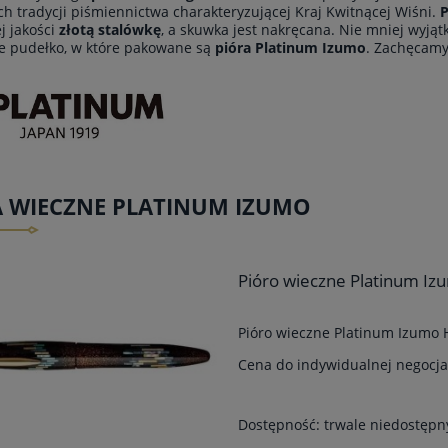
ch tradycji piśmiennictwa charakteryzującej Kraj Kwitnącej Wiśni.
P
j jakości
złotą stalówkę
, a skuwka jest nakręcana. Nie mniej wyją
e pudełko, w które pakowane są
pióra Platinum Izumo
. Zachęcamy
A WIECZNE PLATINUM IZUMO
Pióro wieczne Platinum Iz
Pióro wieczne Platinum Izumo 
Cena do indywidualnej negocjac
Dostępność:
trwale niedostępn