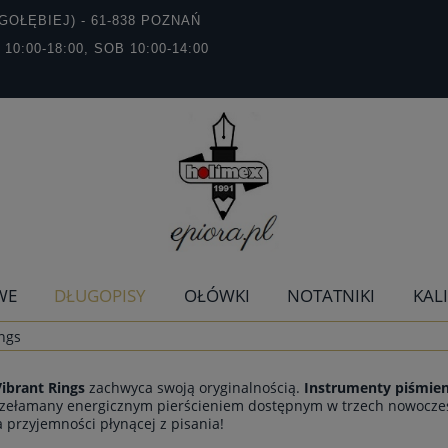
GOŁĘBIEJ) - 61-838 POZNAŃ
T 10:00-18:00, SOB 10:00-14:00
WE
DŁUGOPISY
OŁÓWKI
NOTATNIKI
KAL
ings
Vibrant Rings
zachwyca swoją oryginalnością.
Instrumenty piśmie
rzełamany energicznym pierścieniem dostępnym w trzech nowocze
 przyjemności płynącej z pisania!