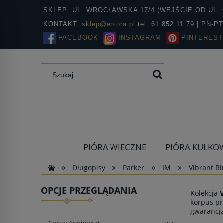
SKLEP: UL. WROCŁAWSKA 17/4 (WEJŚCIE OD UL. 
KONTAKT:
sklep@epiora.pl
tel: 61 852 11 79 | PN-P
FACEBOOK
INSTAGRAM
PINTEREST
PIÓRA WIECZNE
PIÓRA KULKO
»
»
»
»
Długopisy
Parker
IM
Vibrant R
OPCJE PRZEGLĄDANIA
Kolekcja
korpus p
gwarancja
Cena: (wybierz)