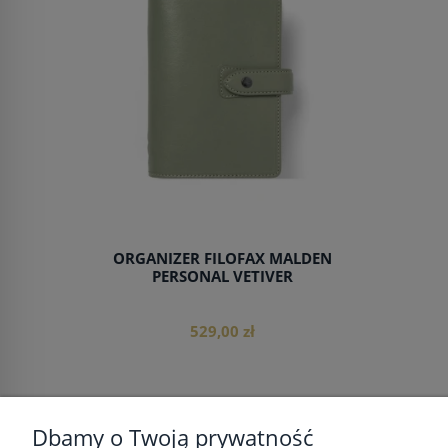
do koszyka
ORGANIZER FILOFAX MALDEN
PERSONAL VETIVER
529,00 zł
Dbamy o Twoją prywatność