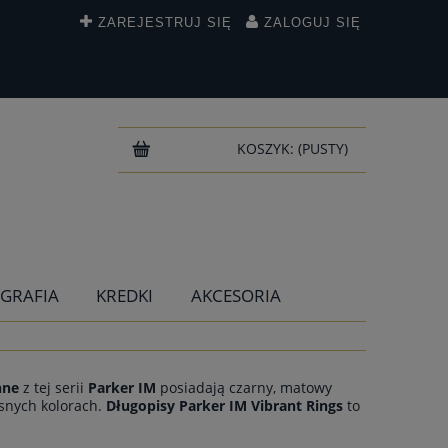
ZAREJESTRUJ SIĘ
ZALOGUJ SIĘ
KOSZYK:
(PUSTY)
IGRAFIA
KREDKI
AKCESORIA
nne
z tej serii
Parker IM
posiadają czarny, matowy
snych kolorach.
Długopisy Parker IM Vibrant Rings
to