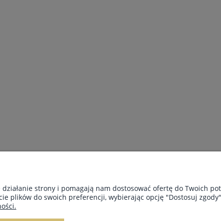
PŁATNOŚCI I DOSTAWA
INFORMACJE
e działanie strony i pomagają nam dostosować ofertę do Twoich p
cie plików do swoich preferencji, wybierając opcję "Dostosuj zgody"
Dostawa i płatności
Polityka prywat
ości.
Czas dostawy