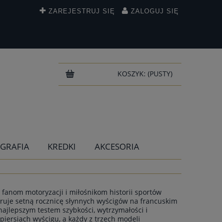
ZAREJESTRUJ SIĘ
ZALOGUJ SIĘ
KOSZYK:
(PUSTY)
IGRAFIA
KREDKI
AKCESORIA
 fanom motoryzacji i miłośnikom historii sportów
bruje setną rocznicę słynnych wyścigów na francuskim
 najlepszym testem szybkości, wytrzymałości i
piersiach wyścigu, a każdy z trzech modeli