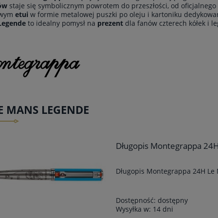
ów
staje się symbolicznym powrotem do przeszłości, od oficjalne
owym
etui
w formie metalowej puszki po oleju i kartoniku dedykowa
Legende
to idealny pomysł na
prezent
dla fanów czterech kółek i 
E MANS LEGENDE
Długopis Montegrappa 24
Długopis Montegrappa 24H Le
Dostępność:
dostępny
Wysyłka w:
14 dni