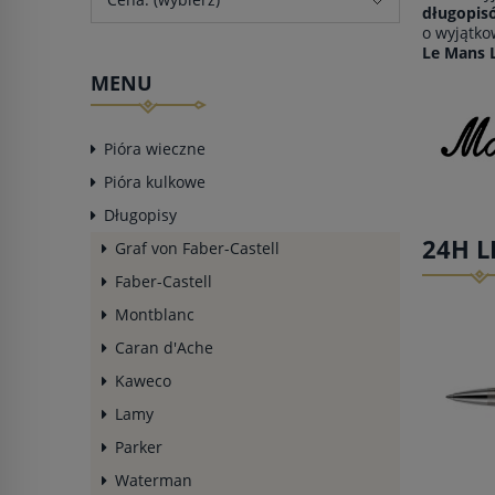
długopis
o wyjątk
Le Mans 
MENU
Pióra wieczne
Pióra kulkowe
Długopisy
24H L
Graf von Faber-Castell
Faber-Castell
Montblanc
Caran d'Ache
Kaweco
Lamy
Parker
Waterman