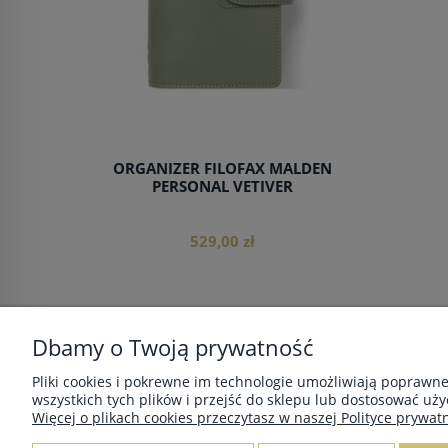
ORGANIZER FILOFAX MALDEN
PERSONAL VETIVER
529,00 zł
Dbamy o Twoją prywatność
do koszyka
POMOC
MOJE KONTO
Pliki cookies i pokrewne im technologie umożliwiają poprawn
wszystkich tych plików i przejść do sklepu lub dostosować uży
Zwroty i reklamacje
Twoje zamówienia
Więcej o plikach cookies przeczytasz w naszej Polityce prywatn
Regulamin
Ustawienia konta