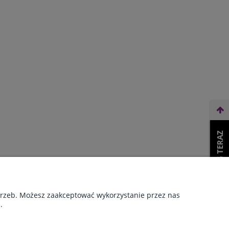
WEŹ LEASING TERAZ
O NAS
otrzeb. Możesz zaakceptować wykorzystanie przez nas
.
ności
Kontakt i dane firmy
Naprawa piór wiecznych