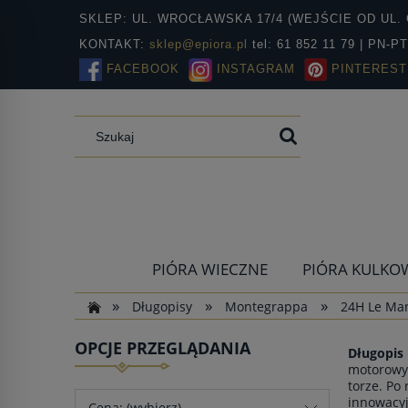
SKLEP: UL. WROCŁAWSKA 17/4 (WEJŚCIE OD UL. 
KONTAKT:
sklep@epiora.pl
tel: 61 852 11 79 | PN-P
FACEBOOK
INSTAGRAM
PINTEREST
PIÓRA WIECZNE
PIÓRA KULKO
»
»
»
Długopisy
Montegrappa
24H Le Ma
OPCJE PRZEGLĄDANIA
Długopis
motorowyc
torze. Po
innowacyj
Cena: (wybierz)