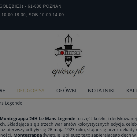
GOŁĘBIEJ) - 61-838 POZNAŃ
T 10:00-18:00, SOB 10:00-14:00
WE
DŁUGOPISY
OŁÓWKI
NOTATNIKI
KAL
ns Legende
 Montegrappa 24H Le Mans Legende
to część kolekcji dedykowanej
h. Składająca się z trzech wariantów kolorystycznych edycja, cele
 raz pierwszy odbyły się 26 maja 1923 roku, stając się przez dekady
ności.
Montegrappa
świętuje jubileusz tego zapierającego dech w 