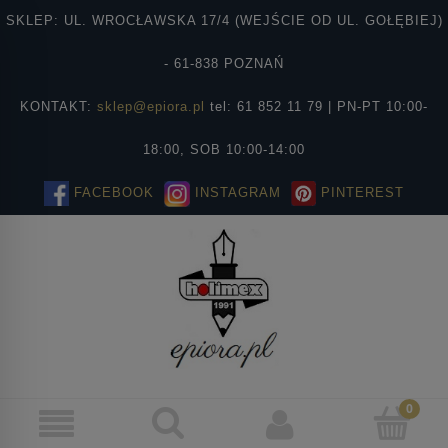
SKLEP: UL. WROCŁAWSKA 17/4 (WEJŚCIE OD UL. GOŁĘBIEJ)
- 61-838 POZNAŃ
KONTAKT:
sklep@epiora.pl
tel: 61 852 11 79 | PN-PT 10:00-
18:00, SOB 10:00-14:00
FACEBOOK
INSTAGRAM
PINTEREST