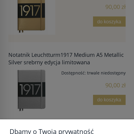
90,00 zł
do koszyka
Notatnik Leuchtturm1917 Medium A5 Metallic
Silver srebrny edycja limitowana
Dostępność:
trwale niedostępny
90,00 zł
do koszyka
Dbamy o Twoją prywatność