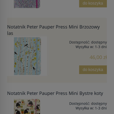
do koszyka
Notatnik Peter Pauper Press Mini Brzozowy
las
Dostępność:
dostępny
Wysyłka w:
1-3 dni
46,00 zł
do koszyka
Notatnik Peter Pauper Press Mini Bystre koty
Dostępność:
dostępny
Wysyłka w:
1-3 dni