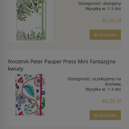
Dostępność:
dostępny
Wysyłka w:
1-3 dni
46,00 zł
do koszyka
Notatnik Peter Pauper Press Mini Fantazyjne
kwiaty
Dostępność:
oczekujemy na
dostawę
Wysyłka w:
1-3 dni
46,00 zł
do koszyka