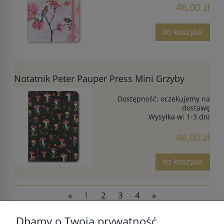
46,00 zł
do koszyka
Notatnik Peter Pauper Press Mini Grzyby
Dostępność:
oczekujemy na
dostawę
Wysyłka w:
1-3 dni
46,00 zł
do koszyka
«
1
2
3
4
»
Dbamy o Twoją prywatność