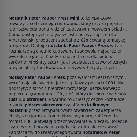
Notatnik Peter Pauper Press Mini
to kompaktowy
towarzysz codziennego notowania, który urzeka pięknem
lub rozświetla ponury dzień zabawnym motywem okładki.
Gama dostępnych motywów jest nadzwyczaj szeroka.
Amerykański producent zadbał o zróżnicowaną tematykę
projektów. Dlatego
notatniki Peter Pauper Press
w tym
rozmiarze są chętnie kupowane i zadowolą najbardziej
wyszukane gusta. Każdy znajdzie tu coś dla siebie,
zarówno miłośnicy sztuki, jak i posiadacze czworonożnych
przyjaciół czy fani kwiatów i motywów florystycznych.
Notesy Peter Pauper Press
, poza walorami estetycznymi,
wyróżniają się świetną jakością. Każdy posiada 160 lekko
podszytych stron z nieprzezroczystego, bezkwasowego
papieru o gramaturze 120 g/m2, który doskonale wchłania
tusz
lub
atrament
. Powinno to ucieszyć osoby kochające
pisanie
piórem wiecznym
czy piórem
kulkowym
.
Notatnik
przez przypadkowym otwarciem zabezpiecza
elastyczna gumka. Kompaktowe wymiary, zbliżone do
formatu B6, ułatwiają przechowywanie w plecaku, torebce
czy kieszeni i pozwalają nigdy się z nim nie rozstawać.
Zapraszamy do kreatywnego świata
notatników Peter