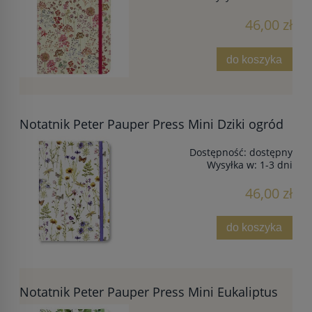
46,00 zł
do koszyka
Notatnik Peter Pauper Press Mini Dziki ogród
Dostępność:
dostępny
Wysyłka w:
1-3 dni
46,00 zł
do koszyka
Notatnik Peter Pauper Press Mini Eukaliptus