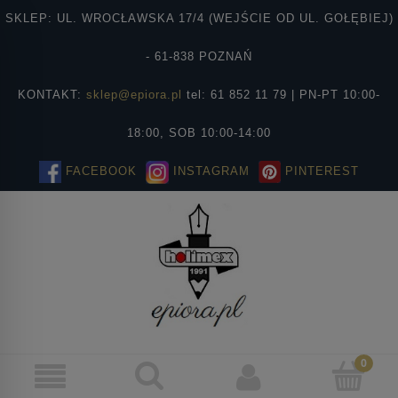
SKLEP: UL. WROCŁAWSKA 17/4 (WEJŚCIE OD UL. GOŁĘBIEJ)
- 61-838 POZNAŃ
KONTAKT:
sklep@epiora.pl
tel: 61 852 11 79 | PN-PT 10:00-
18:00, SOB 10:00-14:00
FACEBOOK
INSTAGRAM
PINTEREST