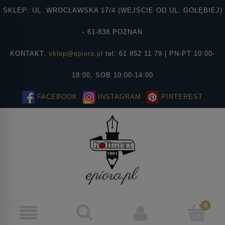
SKLEP: UL. WROCŁAWSKA 17/4 (WEJŚCIE OD UL. GOŁĘBIEJ)
- 61-838 POZNAŃ
KONTAKT:
sklep@epiora.pl
tel: 61 852 11 79 | PN-PT 10:00-
18:00, SOB 10:00-14:00
FACEBOOK
INSTAGRAM
PINTEREST