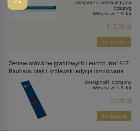
Dostępność:
oczekujemy na
dostawę
Wysyłka w:
1-5 dni
115,00 zł
do koszyka
Zestaw ołówków grafitowych Leuchtturm1917
Bauhaus błękit królewski edycja limitowana
Dostępność:
dostępny
Wysyłka w:
1-3 dni
39,00 zł
do koszyka