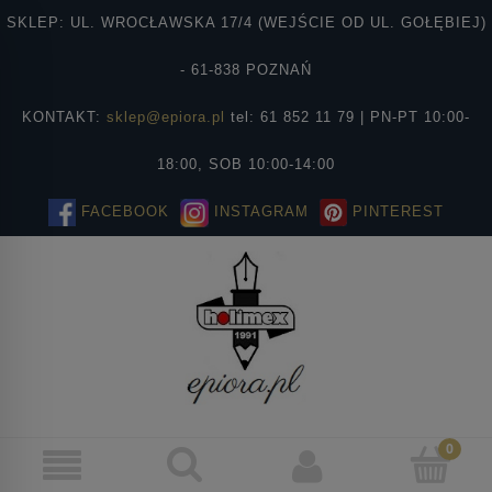
SKLEP: UL. WROCŁAWSKA 17/4 (WEJŚCIE OD UL. GOŁĘBIEJ)
- 61-838 POZNAŃ
KONTAKT:
sklep@epiora.pl
tel: 61 852 11 79 | PN-PT 10:00-
18:00, SOB 10:00-14:00
FACEBOOK
INSTAGRAM
PINTEREST