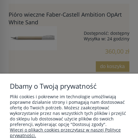
Pióro wieczne Faber-Castell Ambition OpArt
White Sand
Dostępność:
dostępny
Wysyłka w:
24 godziny
360,00 zł
do koszyka
Dbamy o Twoją prywatność
Pliki cookies i pokrewne im technologie umożliwiają
POMOC
poprawne działanie strony i pomagają nam dostosować
ofertę do Twoich potrzeb. Możesz zaakceptować
wykorzystanie przez nas wszystkich tych plików i przejść
do sklepu lub dostosować użycie plików do swoich
MOJE KONTO
preferencji, wybierając opcję "Dostosuj zgody".
Więcej o plikach cookies przeczytasz w naszej Polityce
prywatności.