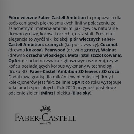
Pióro wieczne Faber-Castell Ambition
to propozycja dla
osób ceniących piękno smukłych linii w połączeniu ze
szlachetnymi materiałami takimi jak: żywica, naturalne
drewno gruszy, kokosa i orzecha, oraz stali. Prostota i
elegancja to wyróżniki kolekcji
piór wiecznych Faber-
Castell Ambition: czarnych
(korpus z żywicy),
Coconut
(drewno
kokosa
),
Pearwood
(drewno
gruszy
),
Walnut
(drewno
orzecha włoskiego
),
Metal
(
stal szczotkowana
),
OpArt
(szlachetna żywica z giloszowym wzorem), czy w
końcu posiadających korpus wykonany w technologii
druku 3D-
Faber-Castell Ambition 3D leaves
i
3D croco
.
Dodatkową gratką dla miłośników niemieckiej firmy i
kolekcjonerów jest fakt, że linie
OpArt
co roku występuje
w kolorach specjalnych. Rok 2020 przyniósł pastelowe
odcienie zieleni (
Mint
) i błękitu (
Blue sky
).