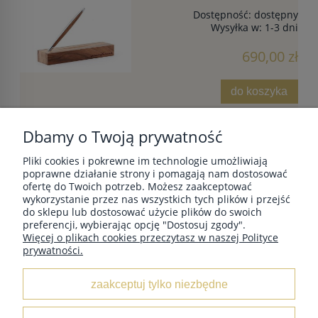
Dostępność:
dostępny
Wysyłka w:
1-3 dni
690,00 zł
do koszyka
Dbamy o Twoją prywatność
Pliki cookies i pokrewne im technologie umożliwiają
POMOC
poprawne działanie strony i pomagają nam dostosować
ofertę do Twoich potrzeb. Możesz zaakceptować
wykorzystanie przez nas wszystkich tych plików i przejść
do sklepu lub dostosować użycie plików do swoich
MOJE KONTO
preferencji, wybierając opcję "Dostosuj zgody".
Więcej o plikach cookies przeczytasz w naszej Polityce
prywatności.
PŁATNOŚCI I DOSTAWA
zaakceptuj tylko niezbędne
INFORMACJE