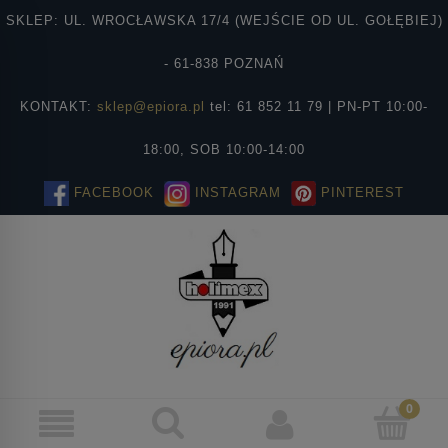
SKLEP: UL. WROCŁAWSKA 17/4 (WEJŚCIE OD UL. GOŁĘBIEJ)
- 61-838 POZNAŃ
KONTAKT:
sklep@epiora.pl
tel: 61 852 11 79 | PN-PT 10:00-
18:00, SOB 10:00-14:00
FACEBOOK
INSTAGRAM
PINTEREST