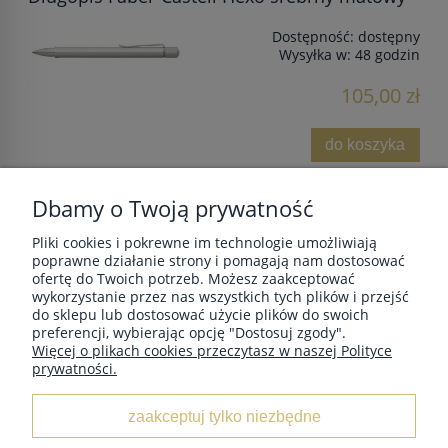
Dostępność:
dostępny
Wysyłka w:
48 godzin
105,00 zł
do koszyka
Dbamy o Twoją prywatność
Pliki cookies i pokrewne im technologie umożliwiają
POMOC
poprawne działanie strony i pomagają nam dostosować
ofertę do Twoich potrzeb. Możesz zaakceptować
wykorzystanie przez nas wszystkich tych plików i przejść
do sklepu lub dostosować użycie plików do swoich
MOJE KONTO
preferencji, wybierając opcję "Dostosuj zgody".
Więcej o plikach cookies przeczytasz w naszej Polityce
prywatności.
PŁATNOŚCI I DOSTAWA
zaakceptuj tylko niezbędne