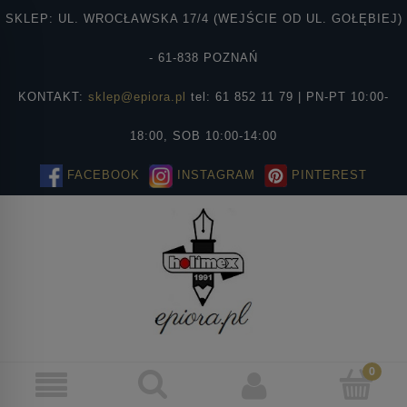
SKLEP: UL. WROCŁAWSKA 17/4 (WEJŚCIE OD UL. GOŁĘBIEJ)
- 61-838 POZNAŃ
KONTAKT:
sklep@epiora.pl
tel: 61 852 11 79 | PN-PT 10:00-
18:00, SOB 10:00-14:00
FACEBOOK
INSTAGRAM
PINTEREST