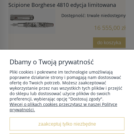
Scipione Borghese 4810 edycja limitowana
Dostępność:
trwale niedostępny
16 555,00 zł
do koszyka
Dbamy o Twoją prywatność
Pliki cookies i pokrewne im technologie umożliwiają
POMOC
poprawne działanie strony i pomagają nam dostosować
ofertę do Twoich potrzeb. Możesz zaakceptować
wykorzystanie przez nas wszystkich tych plików i przejść
do sklepu lub dostosować użycie plików do swoich
MOJE KONTO
preferencji, wybierając opcję "Dostosuj zgody".
Więcej o plikach cookies przeczytasz w naszej Polityce
prywatności.
PŁATNOŚCI I DOSTAWA
zaakceptuj tylko niezbędne