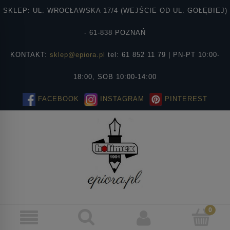
SKLEP: UL. WROCŁAWSKA 17/4 (WEJŚCIE OD UL. GOŁĘBIEJ)
- 61-838 POZNAŃ
KONTAKT:
sklep@epiora.pl
tel: 61 852 11 79 | PN-PT 10:00-
18:00, SOB 10:00-14:00
FACEBOOK
INSTAGRAM
PINTEREST