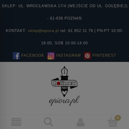
SKLEP: UL. WROCŁAWSKA 17/4 (WEJŚCIE OD UL. GOŁĘBIEJ)
- 61-838 POZNAŃ
KONTAKT:
sklep@epiora.pl
tel: 61 852 11 79 | PN-PT 10:00-
18:00, SOB 10:00-14:00
FACEBOOK
INSTAGRAM
PINTEREST