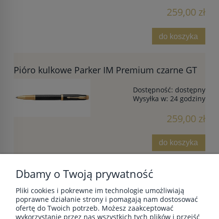
259,00 zł
do koszyka
Pióro kulkowe Parker IM Premium czarne GT
Dostępność:
dostępny
Wysyłka w:
24 godziny
259,00 zł
do koszyka
Dbamy o Twoją prywatność
Pliki cookies i pokrewne im technologie umożliwiają
POMOC
poprawne działanie strony i pomagają nam dostosować
ofertę do Twoich potrzeb. Możesz zaakceptować
wykorzystanie przez nas wszystkich tych plików i przejść