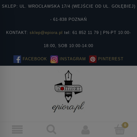
SKLEP: UL. WROCŁAWSKA 17/4 (WEJŚCIE OD UL. GOŁĘBIEJ)
- 61-838 POZNAŃ
KONTAKT:
sklep@epiora.pl
tel: 61 852 11 79 | PN-PT 10:00-
18:00, SOB 10:00-14:00
FACEBOOK
INSTAGRAM
PINTEREST