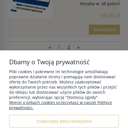
Wysyłka w:
48 godzin
98,00 zł
do koszyka
«
1
2
»
Dbamy o Twoją prywatność
Pliki cookies i pokrewne im technologie umożliwiają
POMOC
poprawne działanie strony i pomagają nam dostosować
ofertę do Twoich potrzeb. Możesz zaakceptować
wykorzystanie przez nas wszystkich tych plików i przejść
do sklepu lub dostosować użycie plików do swoich
MOJE KONTO
preferencji, wybierając opcję "Dostosuj zgody".
Więcej o plikach cookies przeczytasz w naszej Polityce
prywatności.
PŁATNOŚCI I DOSTAWA
zaakceptuj tylko niezbędne