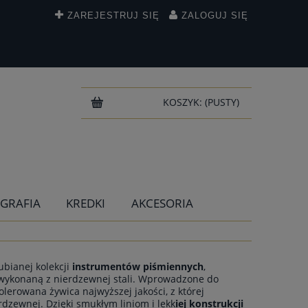
ZAREJESTRUJ SIĘ
ZALOGUJ SIĘ
KOSZYK:
(PUSTY)
IGRAFIA
KREDKI
AKCESORIA
ubianej kolekcji
instrumentów piśmiennych
,
ykonaną z nierdzewnej stali. Wprowadzone do
olerowana żywica najwyższej jakości, z której
dzewnej. Dzięki smukłym liniom i lekk
iej konstrukcji