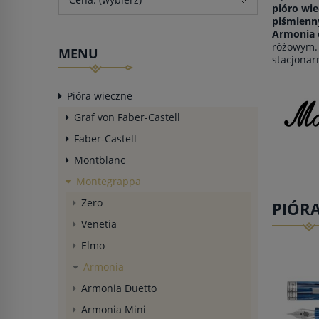
pióro wi
piśmien
Armonia
różowym. 
MENU
stacjonar
Pióra wieczne
Graf von Faber-Castell
Faber-Castell
Montblanc
Montegrappa
Zero
PIÓR
Venetia
Elmo
Armonia
Armonia Duetto
Armonia Mini