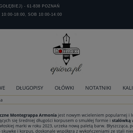
GOŁĘBIEJ) - 61-838 POZNAŃ
T 10:00-18:00, SOB 10:00-14:00
WE
DŁUGOPISY
OŁÓWKI
NOTATNIKI
KAL
ia
eczne Montegrappa Armonia
jest nowym wcieleniem popularnej i l
ących się średniej długości korpusem o smukłej formie i
stalówką
w
 włoskiej marki w roku 2023, urzeka nową paletą barw. Błyszcząca, p
skuwkę i korpus, doskonale współgra z wykończeniami ze stali nier