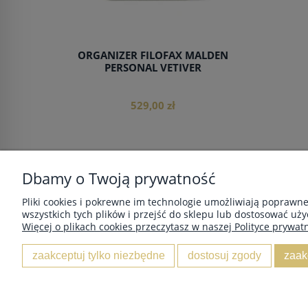
ORGANIZER FILOFAX MALDEN
PERSONAL VETIVER
529,00 zł
Dbamy o Twoją prywatność
do koszyka
POMOC
MOJE KONTO
Pliki cookies i pokrewne im technologie umożliwiają poprawn
wszystkich tych plików i przejść do sklepu lub dostosować uży
Zwroty i reklamacje
Twoje zamówienia
Więcej o plikach cookies przeczytasz w naszej Polityce prywatn
Regulamin
Ustawienia konta
Przechowalnia
zaakceptuj tylko niezbędne
dostosuj zgody
zaak