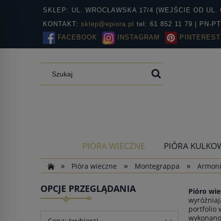
SKLEP: UL. WROCŁAWSKA 17/4 (WEJŚCIE OD UL. 
KONTAKT:
sklep@epiora.pl
tel: 61 852 11 79 | PN-P
FACEBOOK
INSTAGRAM
PINTEREST
PIÓRA WIECZNE
PIÓRA KULKO
»
»
»
Pióra wieczne
Montegrappa
Armon
OPCJE PRZEGLĄDANIA
Pióro wi
wyróżniaj
portfolio
wykonano 
Cena: (wybierz)