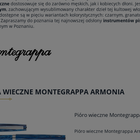
eczne
dostosowuje się do zarówno męskich, jak i kobiecych dłoni. Je
nym
, zachowującym wysublimowany charakter dzieł tej kultowej wł
dostępne są w pięciu wariantach kolorystycznych: czarnym, gra
Zapraszamy do poznania tej najnowszej odsłony
instrumentów p
nym w Poznaniu.
A WIECZNE MONTEGRAPPA ARMONIA
Pióro wieczne Montegrappa
Pióro wieczne Montegrappa Arm