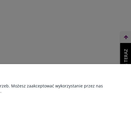
WEŹ LEASING TERAZ
O NAS
otrzeb. Możesz zaakceptować wykorzystanie przez nas
.
ności
Kontakt i dane firmy
Naprawa piór wiecznych
O firmie
Zamówienia hurtowe B2B
Blog
Platynowy sklep Faber-Castell