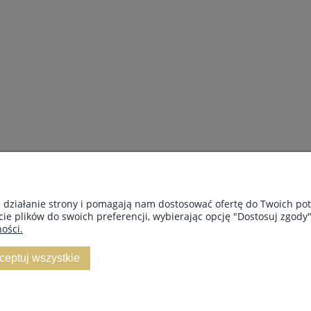
PŁATNOŚCI I DOSTAWA
INFORMACJE
e działanie strony i pomagają nam dostosować ofertę do Twoich p
cie plików do swoich preferencji, wybierając opcję "Dostosuj zgody"
Dostawa i płatności
Polityka prywat
ości.
Czas dostawy
ceptuj wszystkie