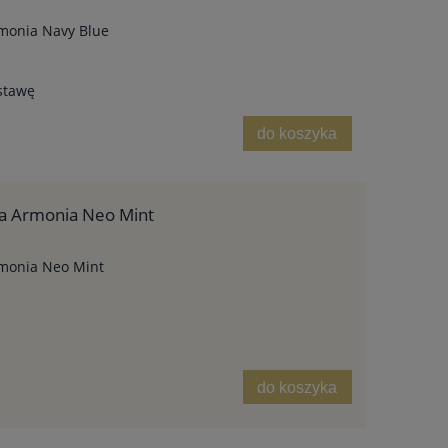
monia Navy Blue
stawę
do koszyka
a Armonia Neo Mint
monia Neo Mint
do koszyka