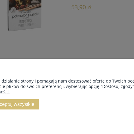
53,90 zł
PŁATNOŚCI I DOSTAWA
INFORMACJE
e działanie strony i pomagają nam dostosować ofertę do Twoich p
cie plików do swoich preferencji, wybierając opcję "Dostosuj zgody"
Dostawa i płatności
Polityka prywat
ości.
Czas dostawy
ceptuj wszystkie
Sklep internetowy Shoper.pl