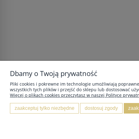
Dbamy o Twoją prywatność
POMOC
MOJE KONTO
Pliki cookies i pokrewne im technologie umożliwiają poprawn
wszystkich tych plików i przejść do sklepu lub dostosować uży
Zwroty i reklamacje
Twoje zamówienia
Więcej o plikach cookies przeczytasz w naszej Polityce prywatn
Regulamin
Ustawienia konta
Przechowalnia
zaakceptuj tylko niezbędne
dostosuj zgody
zaak