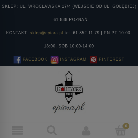
SKLEP: UL. WROCŁAWSKA 17/4 (WEJŚCIE OD UL. GOŁĘBIEJ)
- 61-838 POZNAŃ
KONTAKT:
sklep@epiora.pl
tel: 61 852 11 79 | PN-PT 10:00-
18:00, SOB 10:00-14:00
FACEBOOK
INSTAGRAM
PINTEREST