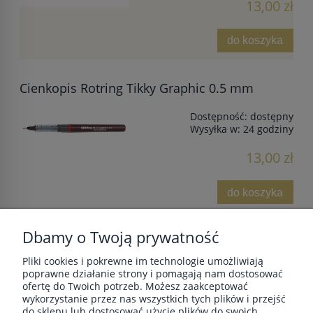
13,00 zł
do koszyka
Cienkopis Rotring Tikky Graphic 0.5 mm
Dostępność:
dostępny
Wysyłka w:
24 godziny
13,00 zł
do koszyka
Dbamy o Twoją prywatność
Pliki cookies i pokrewne im technologie umożliwiają
POMOC
poprawne działanie strony i pomagają nam dostosować
ofertę do Twoich potrzeb. Możesz zaakceptować
wykorzystanie przez nas wszystkich tych plików i przejść
do sklepu lub dostosować użycie plików do swoich