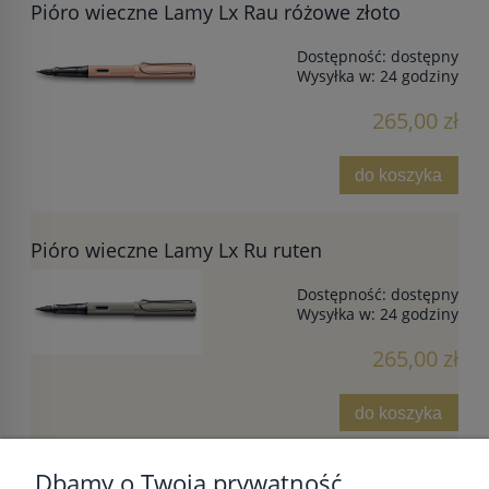
Pióro wieczne Lamy Lx Rau różowe złoto
Dostępność:
dostępny
Wysyłka w:
24 godziny
265,00 zł
do koszyka
Pióro wieczne Lamy Lx Ru ruten
Dostępność:
dostępny
Wysyłka w:
24 godziny
265,00 zł
do koszyka
Dbamy o Twoją prywatność