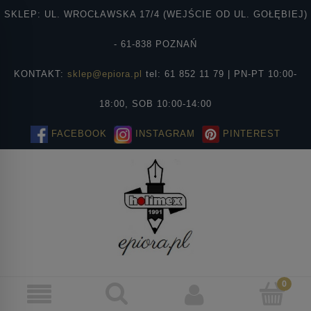
SKLEP: UL. WROCŁAWSKA 17/4 (WEJŚCIE OD UL. GOŁĘBIEJ)
- 61-838 POZNAŃ
KONTAKT:
sklep@epiora.pl
tel: 61 852 11 79 | PN-PT 10:00-
18:00, SOB 10:00-14:00
FACEBOOK
INSTAGRAM
PINTEREST