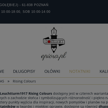
GOŁĘBIEJ) - 61-838 POZNAŃ
T 10:00-18:00, SOB 10:00-14:00
WE
DŁUGOPISY
OŁÓWKI
NOTATNIKI
KAL
»
 A5
Rising Colours
 Leuchtturm1917 Rising Colours
dostępny jest w czterech warianta
ych o zachodzie słońca i symbolizujących różnorodność i piękno n
cztery punkty wyjścia dla inspiracji, nowych pomysłów i planów na p
tatników
w twardej i miękkiej oprawie, dostępne są również
długo