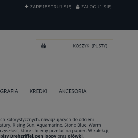
ZAREJESTRUJ SIĘ
ZALOGUJ SIĘ
KOSZYK:
(PUSTY)
IGRAFIA
KREDKI
AKCESORIA
ch kolorystycznych, nawiązujących do odcieni
atury. Rising Sun, Aquamarine, Stone Blue, Warm
rzyszłość, które chcemy przelać na papier. W kolekcji,
pisy Drehgriffel
,
pen loopy
oraz
ołówki
.