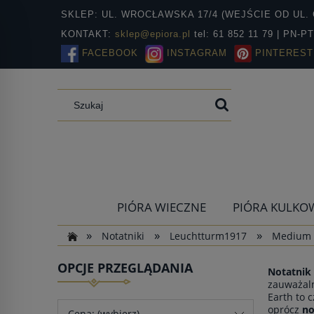
SKLEP: UL. WROCŁAWSKA 17/4 (WEJŚCIE OD UL. 
KONTAKT:
sklep@epiora.pl
tel: 61 852 11 79 | PN-P
FACEBOOK
INSTAGRAM
PINTEREST
PIÓRA WIECZNE
PIÓRA KULKO
»
»
»
Notatniki
Leuchtturm1917
Medium
OPCJE PRZEGLĄDANIA
Notatnik
zauważaln
Earth to 
oprócz
no
Cena: (wybierz)