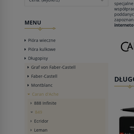
specjalne
współpra
poddanych
zapoznani
MENU
internet
Pióra wieczne
Pióra kulkowe
Długopisy
Graf von Faber-Castell
Faber-Castell
DŁUGO
Montblanc
Caran d'Ache
888 Infinite
849
Ecridor
Leman