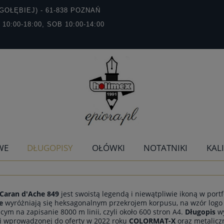
GOŁĘBIEJ) - 61-838 POZNAŃ
T 10:00-18:00, SOB 10:00-14:00
WE
DŁUGOPISY
OŁÓWKI
NOTATNIKI
KAL
 Caran d'Ache 849
jest swoistą legendą i niewątpliwie ikoną w port
e
wyróżniają się heksagonalnym przekrojem korpusu, na wzór log
cym na zapisanie 8000 m linii, czyli około 600 stron A4.
Długopis
wy
i wprowadzonej do oferty w 2022 roku
COLORMAT-X
oraz metalic