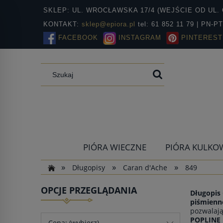
SKLEP: UL. WROCŁAWSKA 17/4 (WEJŚCIE OD UL. 
KONTAKT:
sklep@epiora.pl
tel: 61 852 11 79 | PN-P
FACEBOOK
INSTAGRAM
PINTEREST
PIÓRA WIECZNE
PIÓRA KULKO
»
»
»
Długopisy
Caran d'Ache
849
OPCJE PRZEGLĄDANIA
Długopis
piśmienn
pozwalają
POPLINE
Cena: (wybierz)