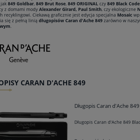
 jak
849 Goldbar
,
849 Brut Rose
,
849 ORIGINAL
czy
849 Black Code
cy z domami mody
Alexander Girard, Paul Smith
, czy ekologiczne
N
 recyklingowi. Ciekawą graficznie jest edycja specjalna
Mosaic
wpr
a się z pełną linią
długopisów Caran d'Ache 849
zarówno w nasz
owym
.
PISY CARAN D'ACHE 849
Długopis Caran d'Ache 849 
Długopis Caran d'Ache 849 Blac