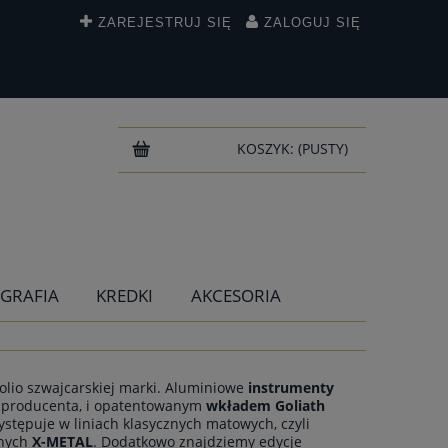
ZAREJESTRUJ SIĘ
ZALOGUJ SIĘ
KOSZYK:
(PUSTY)
IGRAFIA
KREDKI
AKCESORIA
folio szwajcarskiej marki. Aluminiowe
instrumenty
o producenta, i opatentowanym
wkładem Goliath
stępuje w liniach klasycznych matowych, czyli
znych
X-METAL
. Dodatkowo znajdziemy edycje