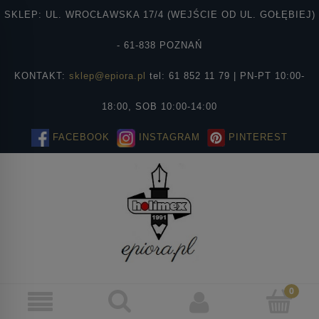
SKLEP: UL. WROCŁAWSKA 17/4 (WEJŚCIE OD UL. GOŁĘBIEJ)
- 61-838 POZNAŃ
KONTAKT:
sklep@epiora.pl
tel: 61 852 11 79 | PN-PT 10:00-
18:00, SOB 10:00-14:00
FACEBOOK
INSTAGRAM
PINTEREST