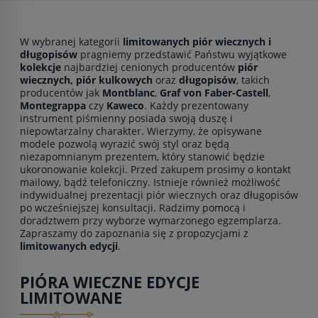
W wybranej kategorii
limitowanych piór wiecznych i
długopisów
pragniemy przedstawić Państwu wyjątkowe
kolekcje
najbardziej cenionych producentów
piór
wiecznych, piór kulkowych
oraz
długopisów
, takich
producentów jak
Montblanc
,
Graf von Faber-Castell
,
Montegrappa
czy
Kaweco
. Każdy prezentowany
instrument piśmienny posiada swoją duszę i
niepowtarzalny charakter. Wierzymy, że opisywane
modele pozwolą wyrazić swój styl oraz będą
niezapomnianym prezentem, który stanowić będzie
ukoronowanie kolekcji. Przed zakupem prosimy o kontakt
mailowy, bądź telefoniczny. Istnieje również możliwość
indywidualnej prezentacji piór wiecznych oraz długopisów
po wcześniejszej konsultacji. Radzimy pomocą i
doradztwem przy wyborze wymarzonego egzemplarza.
Zapraszamy do zapoznania się z propozycjami z
limitowanych edycji
.
PIÓRA WIECZNE EDYCJE
LIMITOWANE