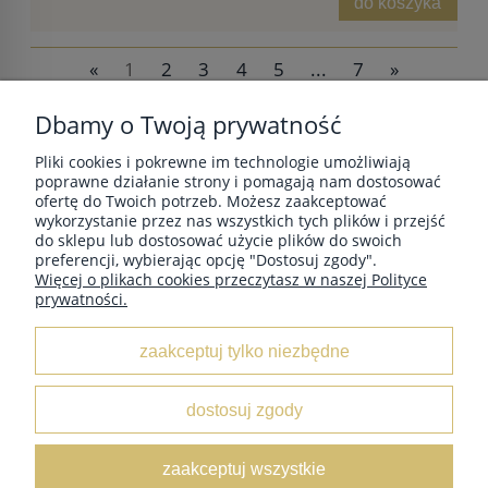
do koszyka
«
1
2
3
4
5
...
7
»
Dbamy o Twoją prywatność
Pliki cookies i pokrewne im technologie umożliwiają
POMOC
poprawne działanie strony i pomagają nam dostosować
ofertę do Twoich potrzeb. Możesz zaakceptować
wykorzystanie przez nas wszystkich tych plików i przejść
do sklepu lub dostosować użycie plików do swoich
MOJE KONTO
preferencji, wybierając opcję "Dostosuj zgody".
Więcej o plikach cookies przeczytasz w naszej Polityce
prywatności.
PŁATNOŚCI I DOSTAWA
zaakceptuj tylko niezbędne
INFORMACJE
dostosuj zgody
O NAS
zaakceptuj wszystkie