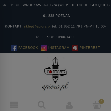
SKLEP: UL. WROCŁAWSKA 17/4 (WEJŚCIE OD UL. GOŁĘBIEJ)
- 61-838 POZNAŃ
KONTAKT:
sklep@epiora.pl
tel: 61 852 11 79 | PN-PT 10:00-
18:00, SOB 10:00-14:00
FACEBOOK
INSTAGRAM
PINTEREST