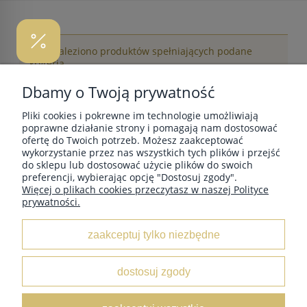
Nie znaleziono produktów spełniających podane
kryteria.
Dbamy o Twoją prywatność
Pliki cookies i pokrewne im technologie umożliwiają
POMOC
poprawne działanie strony i pomagają nam dostosować
ofertę do Twoich potrzeb. Możesz zaakceptować
wykorzystanie przez nas wszystkich tych plików i przejść
do sklepu lub dostosować użycie plików do swoich
MOJE KONTO
preferencji, wybierając opcję "Dostosuj zgody".
Więcej o plikach cookies przeczytasz w naszej Polityce
prywatności.
PŁATNOŚCI I DOSTAWA
zaakceptuj tylko niezbędne
INFORMACJE
dostosuj zgody