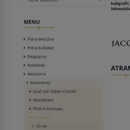
kaligrafii
inkaustó
MENU
Pióra wieczne
Pióra kulkowe
Długopisy
Notatniki
ATRA
Akcesoria
Atramenty
Graf von Faber-Castell
Montblanc
Pilot Iroshizuku
J. Herbin
10 ml