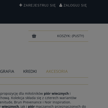
ZAREJESTRUJ SIĘ
ZALOGUJ SIĘ
KOSZYK:
(PUSTY)
IGRAFIA
KREDKI
AKCESORIA
 propozycję dla miłośników
piór wiecznych
i
hową. Kolekcja składa się z czterech wariantów
enitude, Brun Prevenance i Noir Inspiration.
r wiecznych
, jak i
piór
maczanych przeznaczonych do