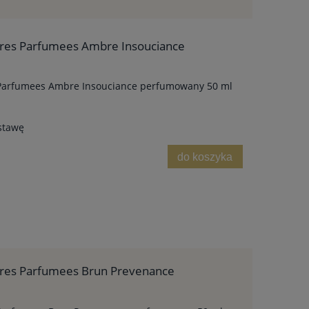
cres Parfumees Ambre Insouciance
s Parfumees Ambre Insouciance perfumowany 50 ml
stawę
do koszyka
ncres Parfumees Brun Prevenance