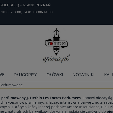
GOŁĘBIEJ) - 61-838 POZNAŃ
T 10:00-18:00, SOB 10:00-14:00
WE
DŁUGOPISY
OŁÓWKI
NOTATNIKI
KAL
Perfumowane
 perfumowany J. Herbin Les Encres Parfumees
stanowi niezwykłą
ch akcesoriów piśmiennych, łącząc intensywną barwę z nutą zapac
cznych, z których każdy inaczej pachnie: Ambre Insouciance, Bleu Pl
e z naturalnych barwników, doskonale nadają się zarówno do
pió