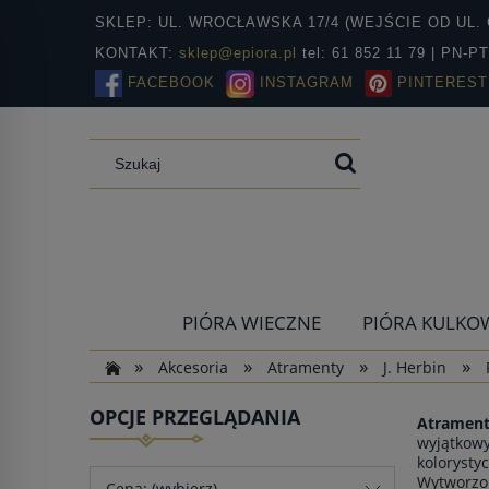
SKLEP: UL. WROCŁAWSKA 17/4 (WEJŚCIE OD UL. 
KONTAKT:
sklep@epiora.pl
tel: 61 852 11 79 | PN-P
FACEBOOK
INSTAGRAM
PINTEREST
PIÓRA WIECZNE
PIÓRA KULKO
»
»
»
»
Akcesoria
Atramenty
J. Herbin
OPCJE PRZEGLĄDANIA
Atrament
wyjątkowy
kolorysty
Wytworzon
Cena: (wybierz)