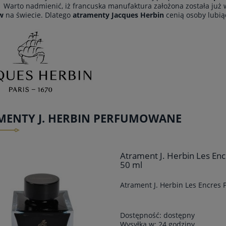
. Warto nadmienić, iż francuska manufaktura założona została już 
w
na świecie. Dlatego
atramenty Jacques Herbin
cenią osoby lubiąc
MENTY J. HERBIN PERFUMOWANE
Atrament J. Herbin Les E
50 ml
Atrament J. Herbin Les Encres
Dostępność:
dostępny
Wysyłka w:
24 godziny