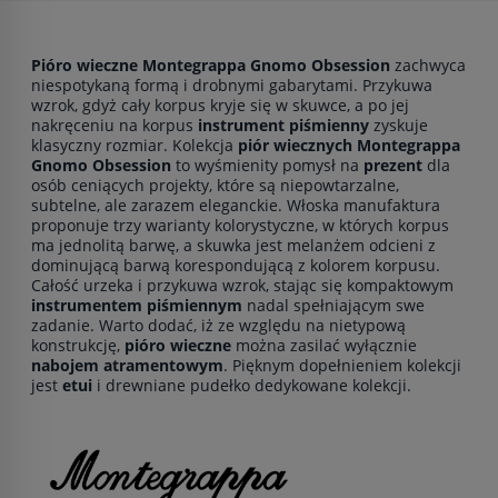
Pióro wieczne Montegrappa Gnomo Obsession
zachwyca
niespotykaną formą i drobnymi gabarytami. Przykuwa
wzrok, gdyż cały korpus kryje się w skuwce, a po jej
nakręceniu na korpus
instrument piśmienny
zyskuje
klasyczny rozmiar. Kolekcja
piór wiecznych Montegrappa
Gnomo Obsession
to wyśmienity pomysł na
prezent
dla
osób ceniących projekty, które są niepowtarzalne,
subtelne, ale zarazem eleganckie. Włoska manufaktura
proponuje trzy warianty kolorystyczne, w których korpus
ma jednolitą barwę, a skuwka jest melanżem odcieni z
dominującą barwą korespondującą z kolorem korpusu.
Całość urzeka i przykuwa wzrok, stając się kompaktowym
instrumentem piśmiennym
nadal spełniającym swe
zadanie. Warto dodać, iż ze względu na nietypową
konstrukcję,
pióro wieczne
można zasilać wyłącznie
nabojem atramentowym
. Pięknym dopełnieniem kolekcji
jest
etui
i drewniane pudełko dedykowane kolekcji.