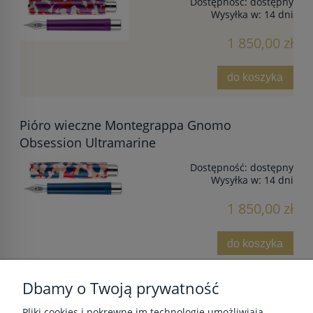
Dostępność:
dostępny
Wysyłka w:
14 dni
1 850,00 zł
do koszyka
Pióro wieczne Montegrappa Gnomo
Obsession Ultramarine
Dostępność:
dostępny
Wysyłka w:
14 dni
1 850,00 zł
do koszyka
Dbamy o Twoją prywatność
Pliki cookies i pokrewne im technologie umożliwiają