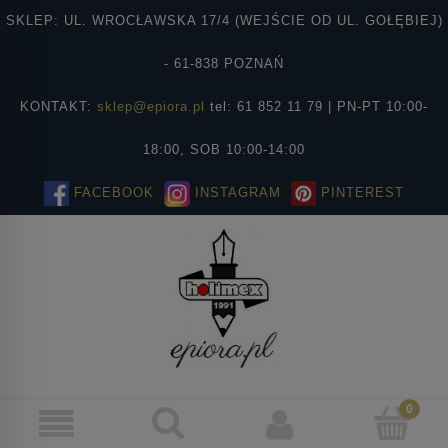
SKLEP: UL. WROCŁAWSKA 17/4 (WEJŚCIE OD UL. GOŁĘBIEJ)
- 61-838 POZNAŃ
KONTAKT:
sklep@epiora.pl
tel: 61 852 11 79 | PN-PT 10:00-
18:00, SOB 10:00-14:00
FACEBOOK
INSTAGRAM
PINTEREST